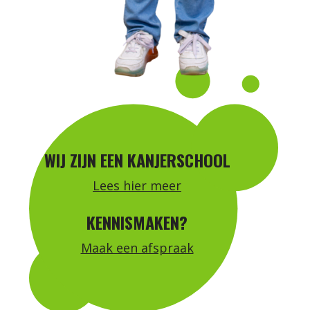
WIJ ZIJN EEN KANJERSCHOOL
Lees hier meer
KENNISMAKEN?
Maak een afspraak