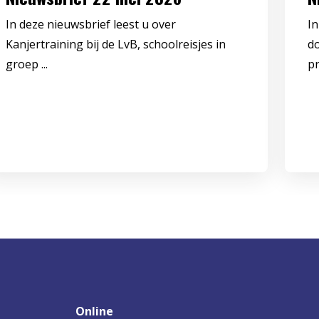
In deze nieuwsbrief leest u over
In
Kanjertraining bij de LvB, schoolreisjes in
d
groep ...
pr
Online