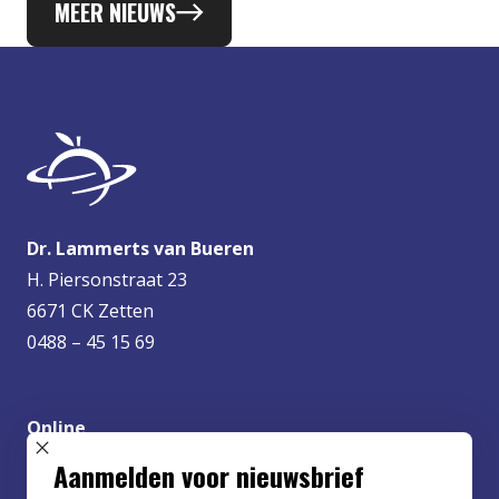
MEER NIEUWS
Dr. Lammerts van Bueren
H. Piersonstraat 23
6671 CK Zetten
0488 – 45 15 69
Online
info@lvbueren.nl
SLUIT POPUP
Aanmelden voor nieuwsbrief