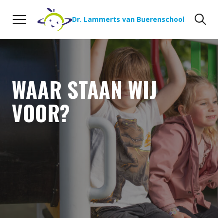
Naar de inhoud
Zoeken
Zo
Dr. Lammerts van Buerenschool
WAAR STAAN WIJ
VOOR?