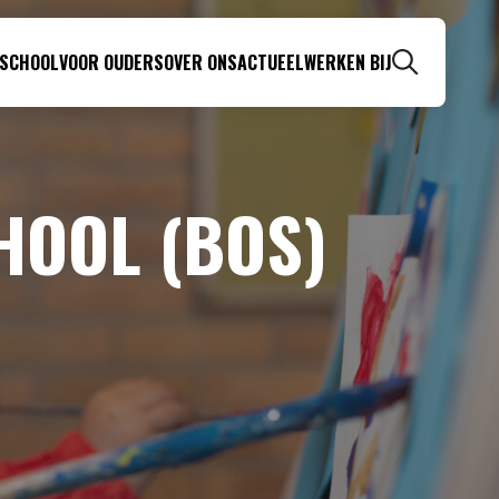
 SCHOOL
VOOR OUDERS
OVER ONS
ACTUEEL
WERKEN BIJ
Zoeken
HOOL (BOS)