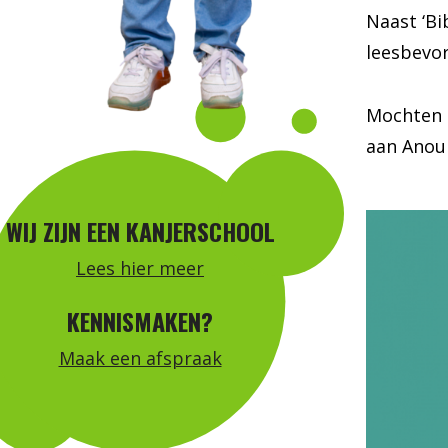
Naast ‘Bi
leesbevor
Mochten 
aan Anou
WIJ ZIJN EEN KANJERSCHOOL
Lees hier meer
KENNISMAKEN?
Maak een afspraak