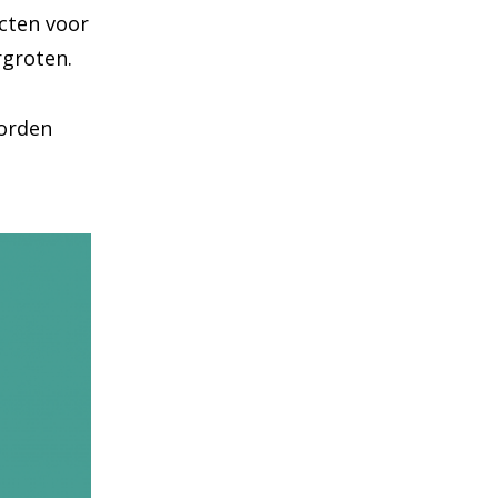
ecten voor
rgroten.
worden