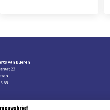
rts van Bueren
straat 23
tten
15 69
nieuwsbrief