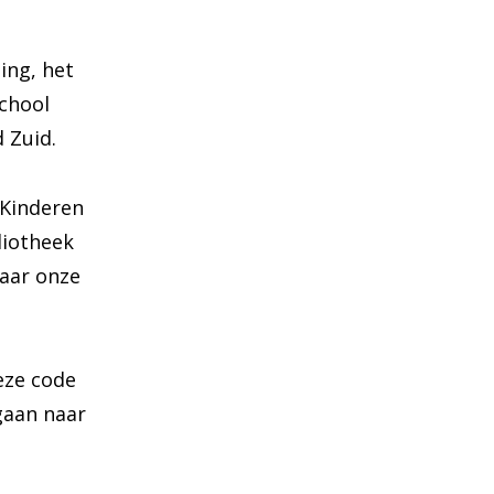
ling, het
School
 Zuid.
 Kinderen
liotheek
aar onze
deze code
gaan naar