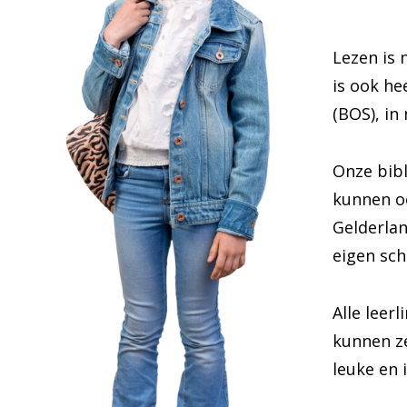
Lezen is 
is ook he
(BOS), in
Onze bibl
kunnen oo
Gelderla
eigen sch
Alle leer
kunnen 
leuke en 