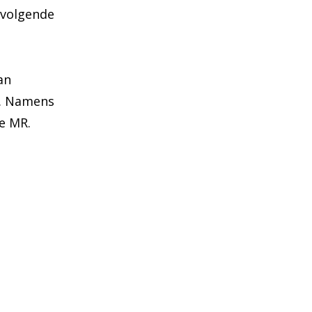
 volgende
an
s. Namens
de MR.