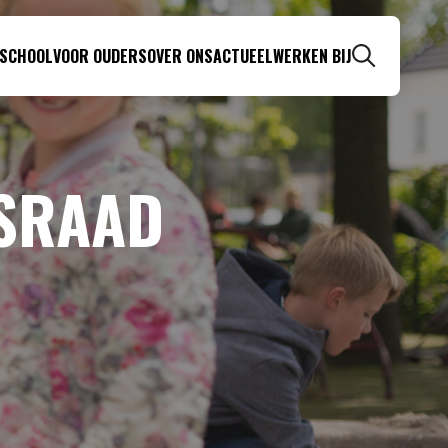
 SCHOOL
VOOR OUDERS
OVER ONS
ACTUEEL
WERKEN BIJ
Zoeken
SRAAD