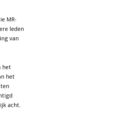
ie MR-
ere leden
ing van
 het
an het
 ten
htigd
jk acht.