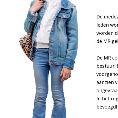
De medez
leden wor
worden do
de MR geï
De MR co
bestuur. 
voorgeno
aanzien v
ongevraag
In het re
bevoegdh