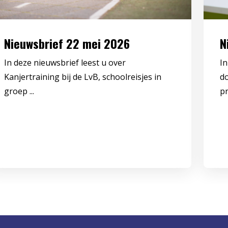
Nieuwsbrief 22 mei 2026
N
In deze nieuwsbrief leest u over
In
Kanjertraining bij de LvB, schoolreisjes in
d
groep ...
pr