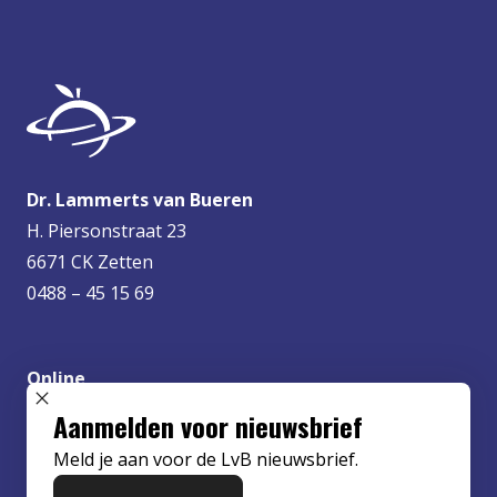
Dr. Lammerts van Bueren
H. Piersonstraat 23
6671 CK Zetten
0488 – 45 15 69
Online
info@lvbueren.nl
SLUIT POPUP
Aanmelden voor nieuwsbrief
Meld je aan voor de LvB nieuwsbrief.