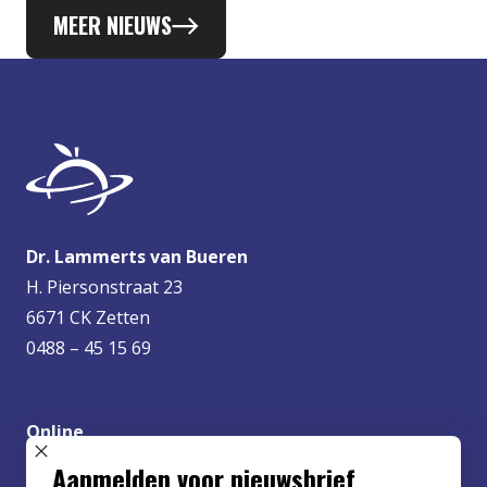
MEER NIEUWS
Dr. Lammerts van Bueren
H. Piersonstraat 23
6671 CK Zetten
0488 – 45 15 69
Online
info@lvbueren.nl
SLUIT POPUP
Aanmelden voor nieuwsbrief