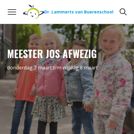
Naar de inhoud
Zoeken
Zo
Dr. Lammerts van Buerenschool
MEESTER JOS AFWEZIG
donderdag 7 maart t/m vrijdag 8 maart