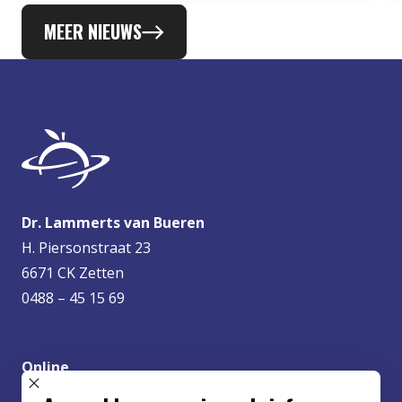
MEER NIEUWS
Dr. Lammerts van Bueren
H. Piersonstraat 23
6671 CK Zetten
0488 – 45 15 69
Online
info@lvbueren.nl
SLUIT POPUP