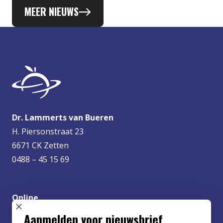
MEER NIEUWS
Dr. Lammerts van Bueren
H. Piersonstraat 23
6671 CK Zetten
0488 – 45 15 69
Online
info@lvbueren.nl
SLUIT POPUP
Aanmelden voor nieuwsbrief