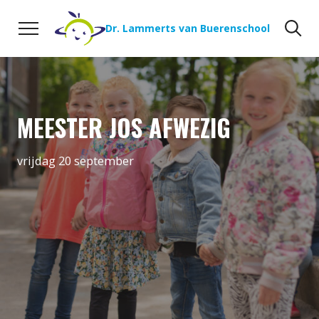
Naar de inhoud
Zoeken
Zo
Dr. Lammerts van Buerenschool
MEESTER JOS AFWEZIG
vrijdag 20 september