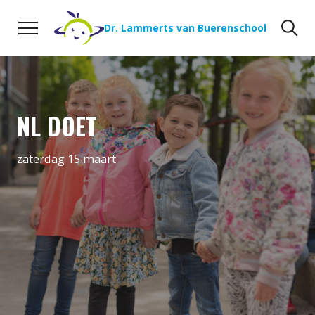
Naar de inhoud
Zoeken
Zo
Dr. Lammerts van Buerenschool
NL DOET
zaterdag 15 maart