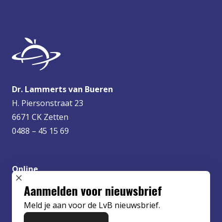
Dr. Lammerts van Bueren
H. Piersonstraat 23
6671 CK Zetten
0488 – 45 15 69
Online
info@lvbueren.nl
SLUIT POPUP
Aanmelden voor nieuwsbrief
Meld je aan voor de LvB nieuwsbrief.