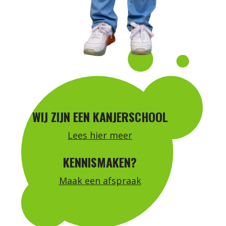
WIJ ZIJN EEN KANJERSCHOOL
Lees hier meer
KENNISMAKEN?
Maak een afspraak