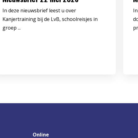
In deze nieuwsbrief leest u over
In
Kanjertraining bij de LvB, schoolreisjes in
d
groep ...
pr
Online