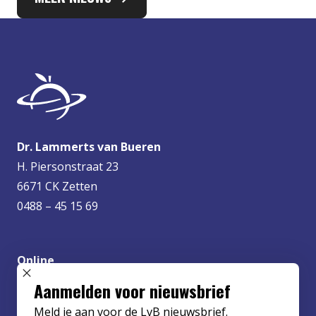
Dr. Lammerts van Bueren
H. Piersonstraat 23
6671 CK Zetten
0488 – 45 15 69
Online
info@lvbueren.nl
SLUIT POPUP
Aanmelden voor nieuwsbrief
Meld je aan voor de LvB nieuwsbrief.