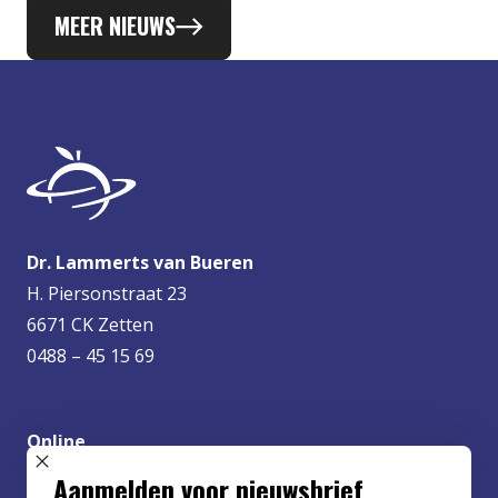
MEER NIEUWS
Dr. Lammerts van Bueren
H. Piersonstraat 23
6671 CK Zetten
0488 – 45 15 69
Online
info@lvbueren.nl
SLUIT POPUP
Aanmelden voor nieuwsbrief