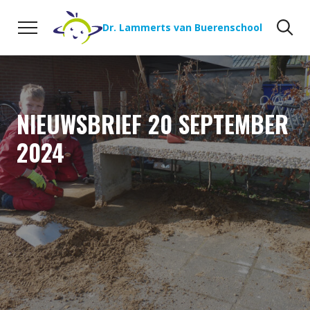
Naar de inhoud
Zoeken
Zo
Dr. Lammerts van Buerenschool
NIEUWSBRIEF 20 SEPTEMBER
2024