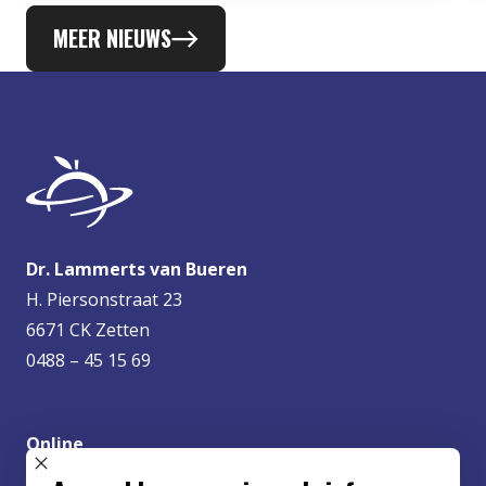
MEER NIEUWS
Dr. Lammerts van Bueren
H. Piersonstraat 23
6671 CK Zetten
0488 – 45 15 69
Online
info@lvbueren.nl
SLUIT POPUP