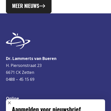
MEER NIEUWS
Dr. Lammerts van Bueren
H. Piersonstraat 23
6671 CK Zetten
0488 – 45 15 69
Online
info@lvbueren.nl
SLUIT POPUP
Aanmelden voor nieuwsbrief