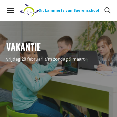
Naar de inhoud
Zoeken
Zo
Dr. Lammerts van Buerenschool
VAKANTIE
vrijdag 28 februari t/m zondag 9 maart