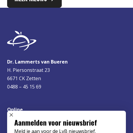
Dr. Lammerts van Bueren
H. Piersonstraat 23
6671 CK Zetten
0488 – 45 15 69
Online
info@lvbueren.nl
SLUIT POPUP
Aanmelden voor nieuwsbrief
Meld je aan voor de LvB nieuwsbrief.