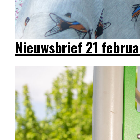
Nieuwsbrief 21 februa