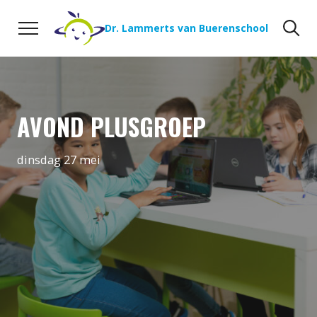
Naar de inhoud
Zoeken
Zo
Dr. Lammerts van Buerenschool
AVOND PLUSGROEP
dinsdag 27 mei