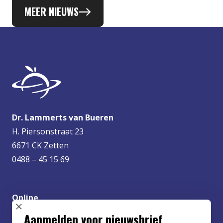
MEER NIEUWS
Dr. Lammerts van Bueren
H. Piersonstraat 23
6671 CK Zetten
0488 – 45 15 69
Online
info@lvbueren.nl
SLUIT POPUP
Aanmelden voor nieuwsbrief