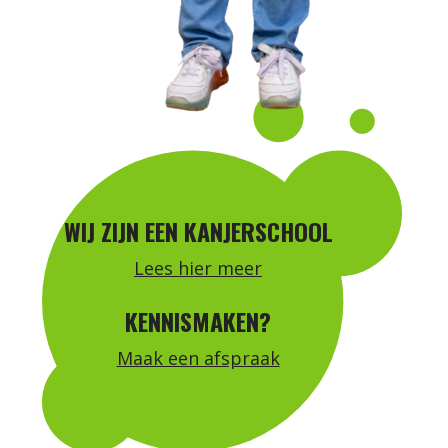
WIJ ZIJN EEN KANJERSCHOOL
Lees hier meer
KENNISMAKEN?
Maak een afspraak