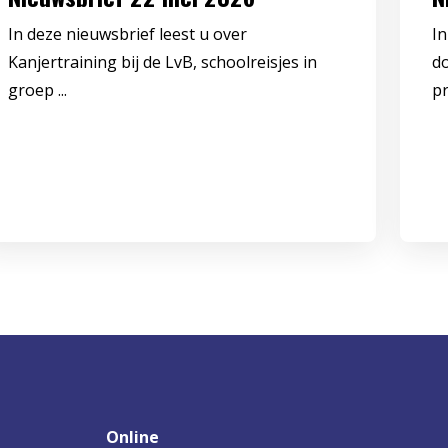
In deze nieuwsbrief leest u over
In
Kanjertraining bij de LvB, schoolreisjes in
d
groep ...
pr
Online