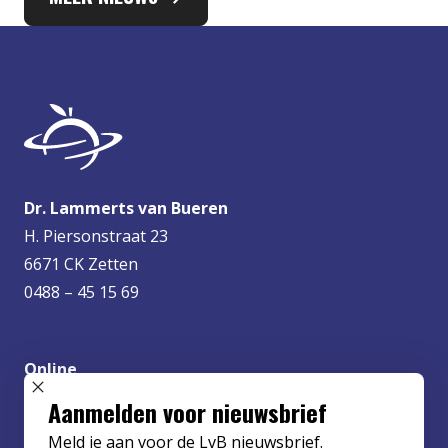
Dr. Lammerts van Bueren
H. Piersonstraat 23
6671 CK Zetten
0488 – 45 15 69
Online
info@lvbueren.nl
SLUIT POPUP
Aanmelden voor nieuwsbrief
Meld je aan voor de LvB nieuwsbrief.