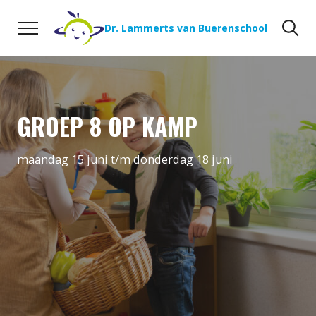
Naar de inhoud
Zoeken
Zo
Dr. Lammerts van Buerenschool
GROEP 8 OP KAMP
maandag 15 juni t/m donderdag 18 juni