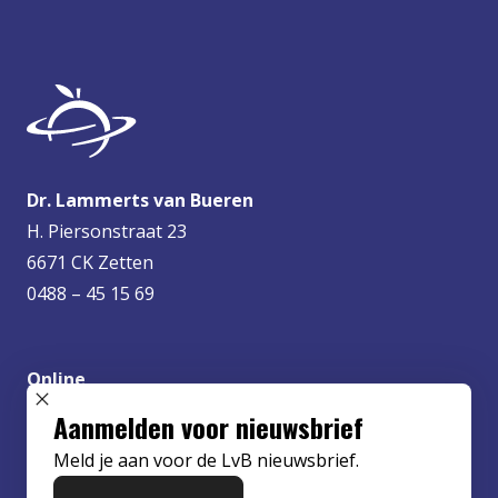
Dr. Lammerts van Bueren
H. Piersonstraat 23
6671 CK Zetten
0488 – 45 15 69
Online
info@lvbueren.nl
SLUIT POPUP
Aanmelden voor nieuwsbrief
Meld je aan voor de LvB nieuwsbrief.