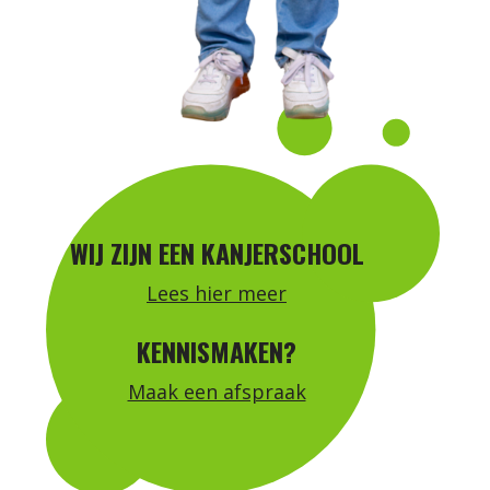
WIJ ZIJN EEN KANJERSCHOOL
Lees hier meer
KENNISMAKEN?
Maak een afspraak