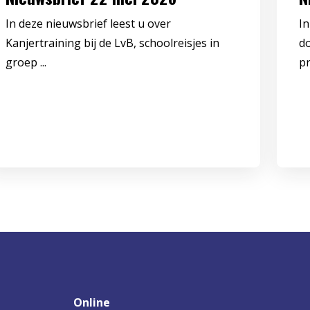
In deze nieuwsbrief leest u over
In
Kanjertraining bij de LvB, schoolreisjes in
d
groep ...
pr
Online