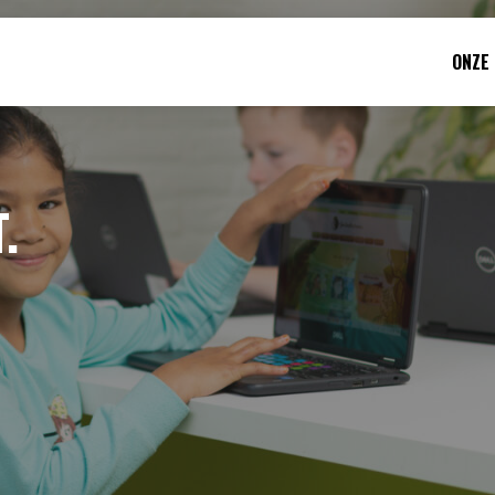
ONZE
.