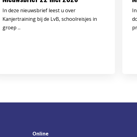
In deze nieuwsbrief leest u over
In
Kanjertraining bij de LvB, schoolreisjes in
d
groep ...
pr
Online