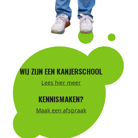
WIJ ZIJN EEN KANJERSCHOOL
Lees hier meer
KENNISMAKEN?
Maak een afspraak