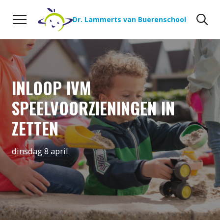
Naar de inhoud
Zoeken
Zo
Dr. Lammerts van Buerenschool
INLOOP IVM
SPEELVOORZIENINGEN IN
ZETTEN
dinsdag 8 april