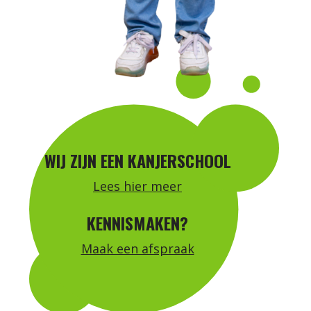
WIJ ZIJN EEN KANJERSCHOOL
Lees hier meer
KENNISMAKEN?
Maak een afspraak