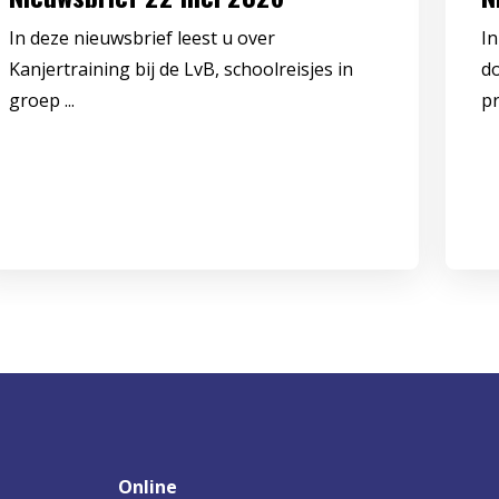
In deze nieuwsbrief leest u over
In
Kanjertraining bij de LvB, schoolreisjes in
d
groep ...
pr
Online