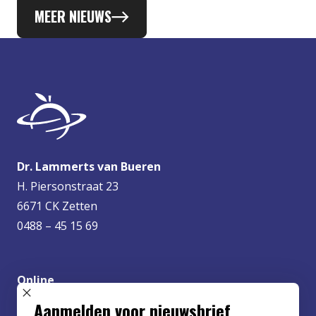
MEER NIEUWS
Dr. Lammerts van Bueren
H. Piersonstraat 23
6671 CK Zetten
0488 – 45 15 69
Online
info@lvbueren.nl
SLUIT POPUP
Aanmelden voor nieuwsbrief