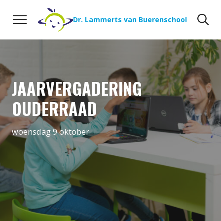
Naar de inhoud
Zoeken
Zo
Dr. Lammerts van Buerenschool
JAARVERGADERING
OUDERRAAD
woensdag 9 oktober