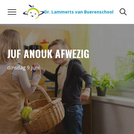
Naar de inhoud
Zoeken
Zo
Dr. Lammerts van Buerenschool
JUF ANOUK AFWEZIG
dinsdag 9 juni