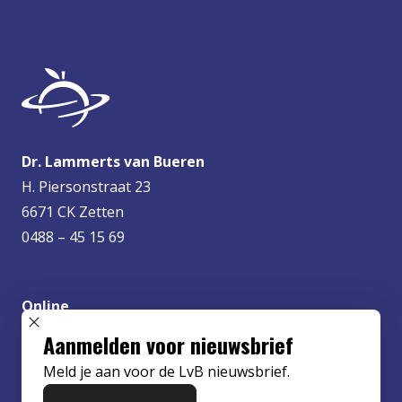
Dr. Lammerts van Bueren
H. Piersonstraat 23
6671 CK Zetten
0488 – 45 15 69
Online
info@lvbueren.nl
SLUIT POPUP
Aanmelden voor nieuwsbrief
Meld je aan voor de LvB nieuwsbrief.