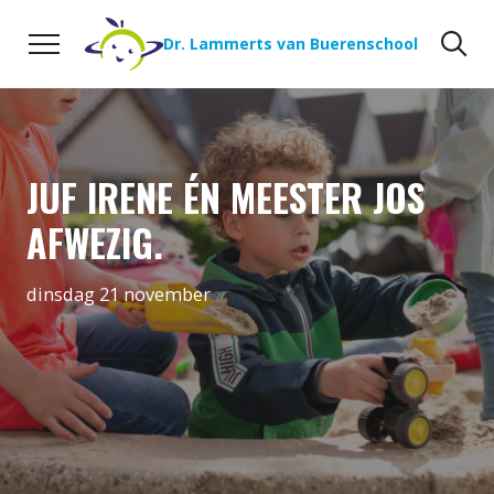
Naar de inhoud
Zoeken
Zo
Dr. Lammerts van Buerenschool
JUF IRENE ÉN MEESTER JOS
AFWEZIG.
dinsdag 21 november