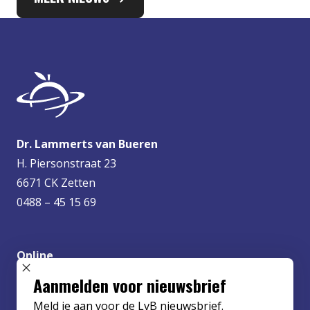
Dr. Lammerts van Bueren
H. Piersonstraat 23
6671 CK Zetten
0488 – 45 15 69
Online
info@lvbueren.nl
SLUIT POPUP
Aanmelden voor nieuwsbrief
Meld je aan voor de LvB nieuwsbrief.