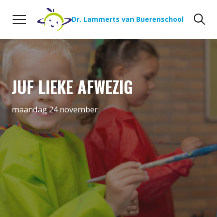
Naar de inhoud
Zoeken
Zo
Dr. Lammerts van Buerenschool
JUF LIEKE AFWEZIG
maandag 24 november