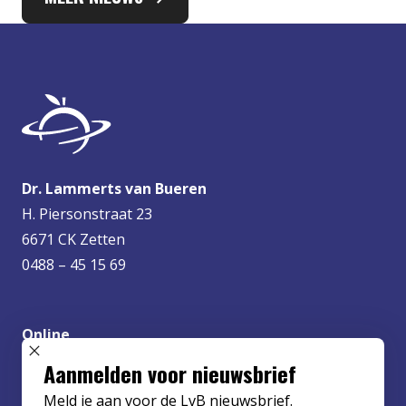
Dr. Lammerts van Bueren
H. Piersonstraat 23
6671 CK Zetten
0488 – 45 15 69
Online
info@lvbueren.nl
SLUIT POPUP
Aanmelden voor nieuwsbrief
Meld je aan voor de LvB nieuwsbrief.