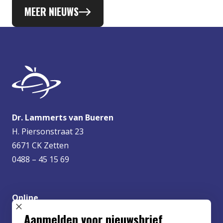
MEER NIEUWS
Dr. Lammerts van Bueren
H. Piersonstraat 23
6671 CK Zetten
0488 – 45 15 69
Online
info@lvbueren.nl
SLUIT POPUP
Aanmelden voor nieuwsbrief