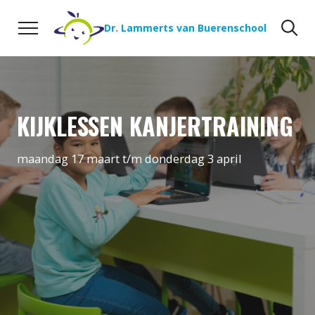
Naar de inhoud
Zoeken
Zo
Dr. Lammerts van Buerenschool
KIJKLESSEN KANJERTRAINING
maandag 17 maart t/m donderdag 3 april