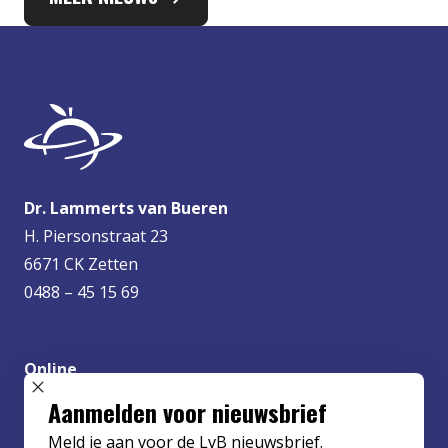
Dr. Lammerts van Bueren
H. Piersonstraat 23
6671 CK Zetten
0488 – 45 15 69
Online
info@lvbueren.nl
SLUIT POPUP
Aanmelden voor nieuwsbrief
Meld je aan voor de LvB nieuwsbrief.