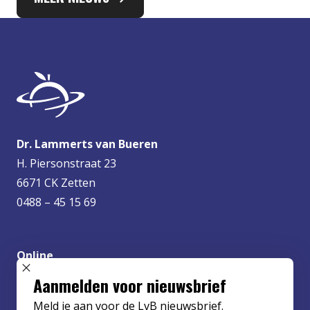
Dr. Lammerts van Bueren
H. Piersonstraat 23
6671 CK Zetten
0488 – 45 15 69
Online
info@lvbueren.nl
SLUIT POPUP
Aanmelden voor nieuwsbrief
Meld je aan voor de LvB nieuwsbrief.