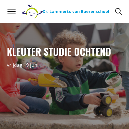
Naar de inhoud
Zoeken
Zo
Dr. Lammerts van Buerenschool
KLEUTER STUDIE OCHTEND
vrijdag 19 juni