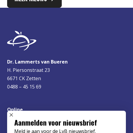
Dr. Lammerts van Bueren
H. Piersonstraat 23
6671 CK Zetten
0488 – 45 15 69
Online
info@lvbueren.nl
SLUIT POPUP
Aanmelden voor nieuwsbrief
Meld je aan voor de LvB nieuwsbrief.