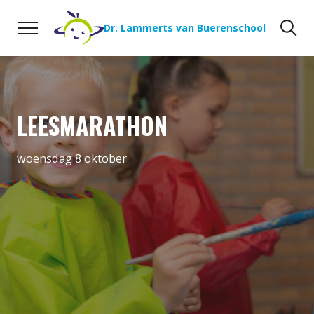
Naar de inhoud
Zoeken
Zo
Dr. Lammerts van Buerenschool
LEESMARATHON
woensdag 8 oktober