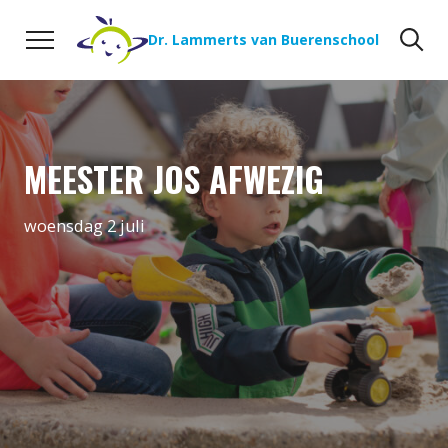
Naar de inhoud
Zoeken
Zo
Dr. Lammerts van Buerenschool
MEESTER JOS AFWEZIG
woensdag 2 juli