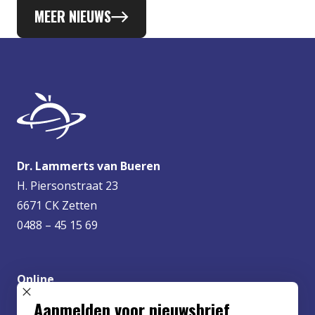
MEER NIEUWS
Dr. Lammerts van Bueren
H. Piersonstraat 23
6671 CK Zetten
0488 – 45 15 69
Online
info@lvbueren.nl
SLUIT POPUP
Aanmelden voor nieuwsbrief