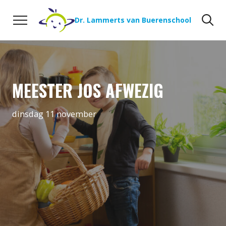
Naar de inhoud
Zoeken
Zo
Dr. Lammerts van Buerenschool
MEESTER JOS AFWEZIG
dinsdag 11 november