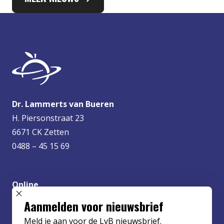
Dr. Lammerts van Bueren
H. Piersonstraat 23
6671 CK Zetten
0488 – 45 15 69
Online
info@lvbueren.nl
SLUIT POPUP
Aanmelden voor nieuwsbrief
Meld je aan voor de LvB nieuwsbrief.