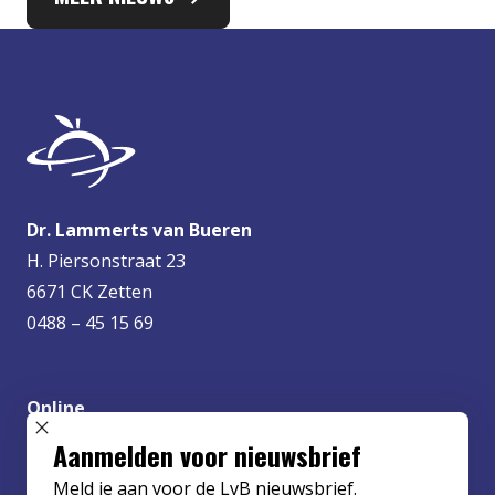
Dr. Lammerts van Bueren
H. Piersonstraat 23
6671 CK Zetten
0488 – 45 15 69
Online
info@lvbueren.nl
SLUIT POPUP
Aanmelden voor nieuwsbrief
Meld je aan voor de LvB nieuwsbrief.