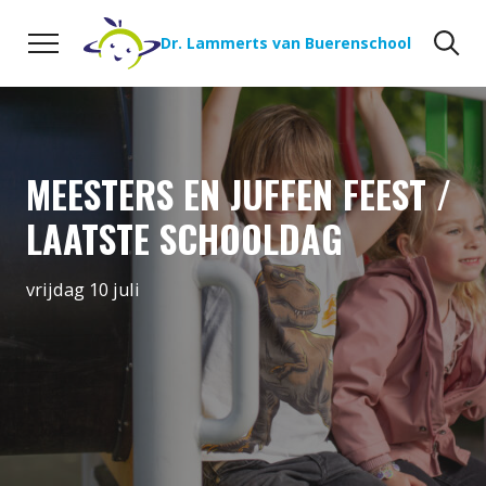
Naar de inhoud
Zoeken
Zo
Dr. Lammerts van Buerenschool
MEESTERS EN JUFFEN FEEST /
LAATSTE SCHOOLDAG
vrijdag 10 juli