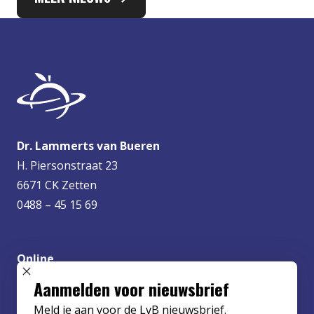
Dr. Lammerts van Bueren
H. Piersonstraat 23
6671 CK Zetten
0488 – 45 15 69
Online
info@lvbueren.nl
SLUIT POPUP
Aanmelden voor nieuwsbrief
Meld je aan voor de LvB nieuwsbrief.