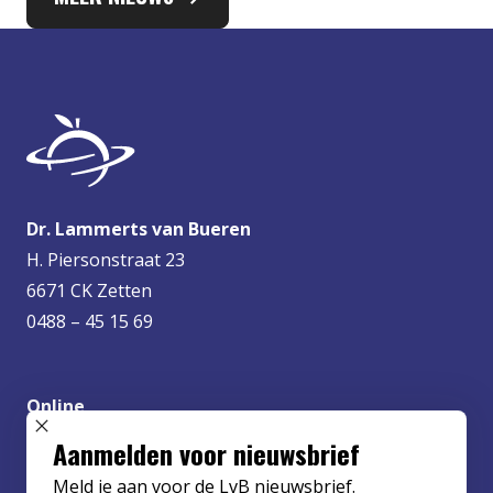
Dr. Lammerts van Bueren
H. Piersonstraat 23
6671 CK Zetten
0488 – 45 15 69
Online
info@lvbueren.nl
SLUIT POPUP
Aanmelden voor nieuwsbrief
Meld je aan voor de LvB nieuwsbrief.