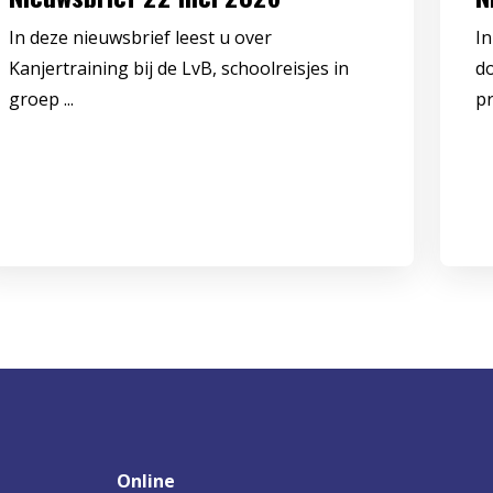
In deze nieuwsbrief leest u over
In
Kanjertraining bij de LvB, schoolreisjes in
d
groep ...
pr
Online