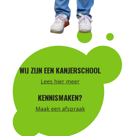
WIJ ZIJN EEN KANJERSCHOOL
Lees hier meer
KENNISMAKEN?
Maak een afspraak