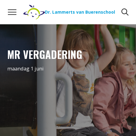
Naar de inhoud
Zoeken
Zo
Dr. Lammerts van Buerenschool
MR VERGADERING
maandag 1 juni