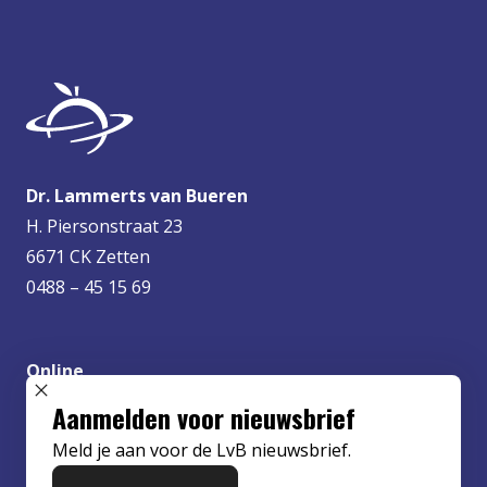
Dr. Lammerts van Bueren
H. Piersonstraat 23
6671 CK Zetten
0488 – 45 15 69
Online
info@lvbueren.nl
SLUIT POPUP
Aanmelden voor nieuwsbrief
Meld je aan voor de LvB nieuwsbrief.