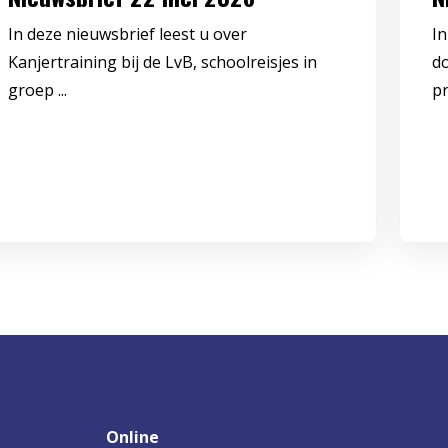
In deze nieuwsbrief leest u over
In
Kanjertraining bij de LvB, schoolreisjes in
d
groep ...
pr
Online