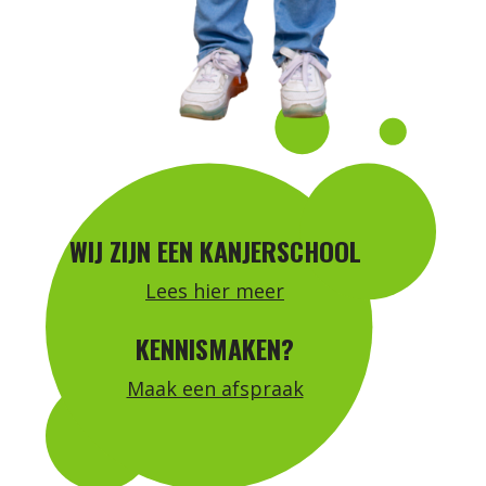
WIJ ZIJN EEN KANJERSCHOOL
Lees hier meer
KENNISMAKEN?
Maak een afspraak