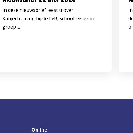
In deze nieuwsbrief leest u over
In
Kanjertraining bij de LvB, schoolreisjes in
d
groep ...
pr
Online