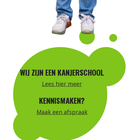
WIJ ZIJN EEN KANJERSCHOOL
Lees hier meer
KENNISMAKEN?
Maak een afspraak