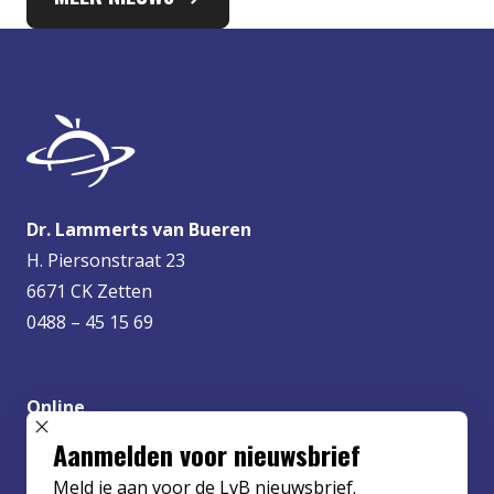
Dr. Lammerts van Bueren
H. Piersonstraat 23
6671 CK Zetten
0488 – 45 15 69
Online
info@lvbueren.nl
SLUIT POPUP
Aanmelden voor nieuwsbrief
Meld je aan voor de LvB nieuwsbrief.