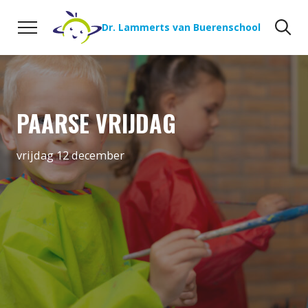
Naar de inhoud
Zoeken
Zo
Dr. Lammerts van Buerenschool
PAARSE VRIJDAG
vrijdag 12 december