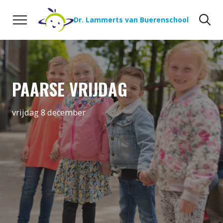
Naar de inhoud
Zoeken
Zo
Dr. Lammerts van Buerenschool
PAARSE VRIJDAG
vrijdag 8 december