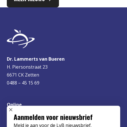
Dr. Lammerts van Bueren
H. Piersonstraat 23
6671 CK Zetten
0488 – 45 15 69
Online
info@lvbueren.nl
SLUIT POPUP
Aanmelden voor nieuwsbrief
Meld je aan voor de LvB nieuwsbrief.