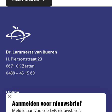
Dr. Lammerts van Bueren
H. Piersonstraat 23
6671 CK Zetten
0488 – 45 15 69
Online
info@lvbueren.nl
SLUIT POPUP
Aanmelden voor nieuwsbrief
Meld je aan voor de LvB nieuwsbrief.