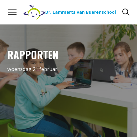
Naar de inhoud
Zoeken
Zo
Dr. Lammerts van Buerenschool
RAPPORTEN
woensdag 21 februari