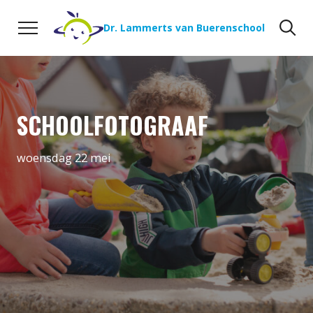
Naar de inhoud
Zoeken
Zo
Dr. Lammerts van Buerenschool
SCHOOLFOTOGRAAF
woensdag 22 mei