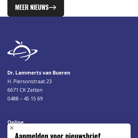
MEER NIEUWS
Dr. Lammerts van Bueren
H. Piersonstraat 23
6671 CK Zetten
0488 – 45 15 69
Online
info@lvbueren.nl
SLUIT POPUP
Aanmelden voor nieuwsbrief