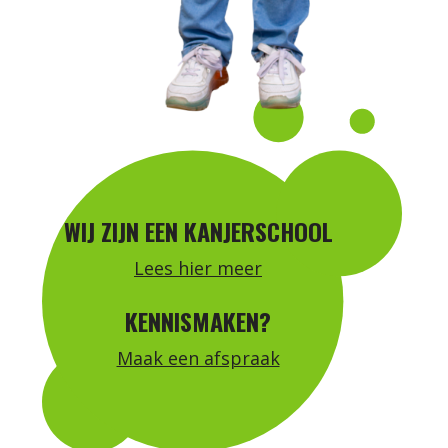
WIJ ZIJN EEN KANJERSCHOOL
Lees hier meer
KENNISMAKEN?
Maak een afspraak