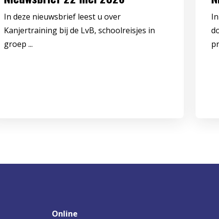
In deze nieuwsbrief leest u over
In
Kanjertraining bij de LvB, schoolreisjes in
d
groep ...
pr
Online