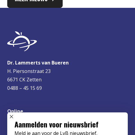
Dr. Lammerts van Bueren
H. Piersonstraat 23
6671 CK Zetten
0488 – 45 15 69
Online
info@lvbueren.nl
SLUIT POPUP
Aanmelden voor nieuwsbrief
Meld je aan voor de LvB nieuwsbrief.