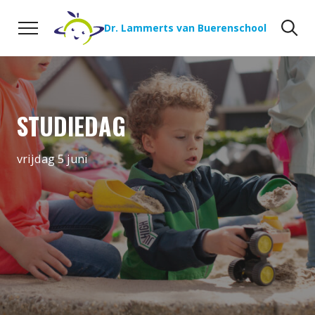
Naar de inhoud
Zoeken
Zo
Dr. Lammerts van Buerenschool
STUDIEDAG
vrijdag 5 juni