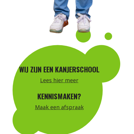
WIJ ZIJN EEN KANJERSCHOOL
Lees hier meer
KENNISMAKEN?
Maak een afspraak