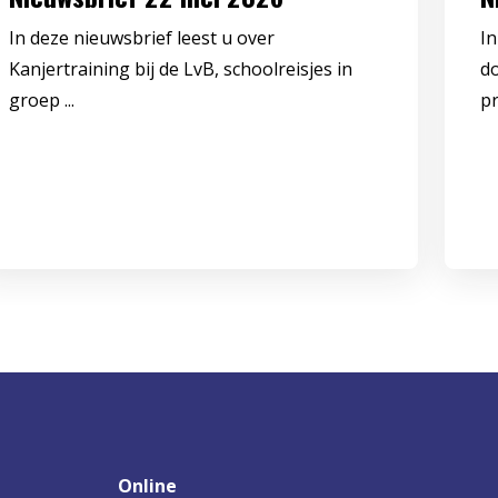
In deze nieuwsbrief leest u over
In
Kanjertraining bij de LvB, schoolreisjes in
d
groep ...
pr
Online