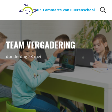
Naar de inhoud
Zoeken
Zo
Dr. Lammerts van Buerenschool
TEAM VERGADERING
donderdag 28 mei